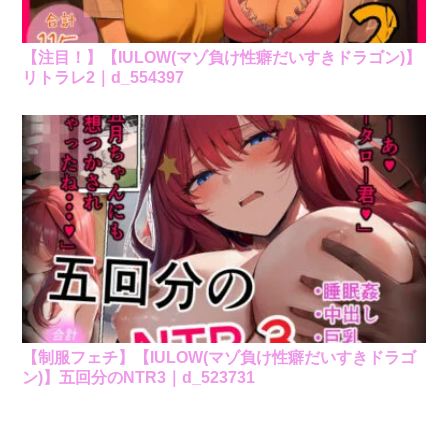
【注目！】【IULOW(マゾ負け性癖だいすきドラゴン)】
リトラレ2｜d_554397
【制服フェチ】【IULOW(マゾ負け性癖だいすきドラゴ
ン)】五回分のNTR3｜d_523731