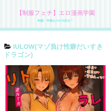
【制服フェチ】エロ漫画学園
制服・学園ものが大好き！
IULOW(マゾ負け性癖だいすき
ドラゴン)